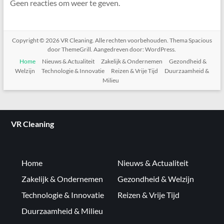
Geen reacties om weer te geven.
Copyright © 2026
VR Cleaning
. Alle rechten voorbehouden. Thema
Spacious
door ThemeGrill. Aangedreven door:
WordPress
.
Home
Nieuws & Actualiteit
Zakelijk & Ondernemen
Gezondheid &
Welzijn
Technologie & Innovatie
Reizen & Vrije Tijd
Duurzaamheid &
Milieu
VR Cleaning
Home
Nieuws & Actualiteit
Zakelijk & Ondernemen
Gezondheid & Welzijn
Technologie & Innovatie
Reizen & Vrije Tijd
Duurzaamheid & Milieu