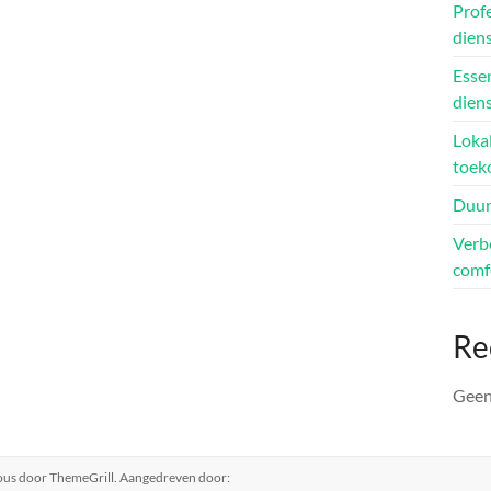
Prof
dien
Essen
dien
Lokal
toek
Duur
Verbe
comf
Re
Geen
ous
door ThemeGrill. Aangedreven door: