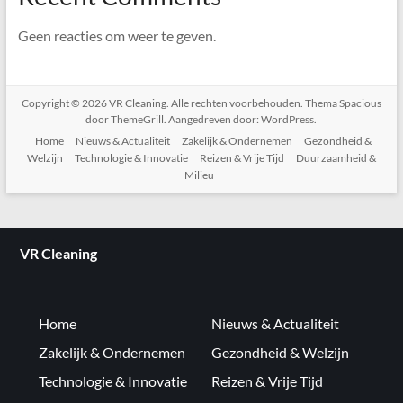
Geen reacties om weer te geven.
Copyright © 2026
VR Cleaning
. Alle rechten voorbehouden. Thema
Spacious
door ThemeGrill. Aangedreven door:
WordPress
.
Home
Nieuws & Actualiteit
Zakelijk & Ondernemen
Gezondheid &
Welzijn
Technologie & Innovatie
Reizen & Vrije Tijd
Duurzaamheid &
Milieu
VR Cleaning
Home
Nieuws & Actualiteit
Zakelijk & Ondernemen
Gezondheid & Welzijn
Technologie & Innovatie
Reizen & Vrije Tijd